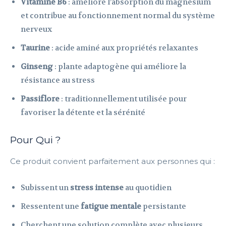
Vitamine B6
: améliore l’absorption du magnésium
et contribue au fonctionnement normal du système
nerveux
Taurine
: acide aminé aux propriétés relaxantes
Ginseng
: plante adaptogène qui améliore la
résistance au stress
Passiflore
: traditionnellement utilisée pour
favoriser la détente et la sérénité
Pour Qui ?
Ce produit convient parfaitement aux personnes qui :
Subissent un
stress intense
au quotidien
Ressentent une
fatigue mentale
persistante
Cherchent une solution complète avec plusieurs