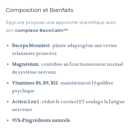
Composition et Bienfaits
Epycure propose une approche scientifique avec
son
complexe BacoCalm™
:
Bacopa Monnieri
: plante adaptogène aux vertus
relaxantes prouvées
Magnésium
: contribue au fonctionnement normal
du système nerveux
Vitamines B6, B9, B12
: maintiennent l’équilibre
psychique
Action 2 en 1
: réduit le cortisol ET soulage la fatigue
nerveuse
95% d’ingrédients naturels