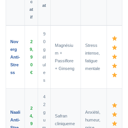
c
at
at
if
9
Nov
2
0
Magnésiu
Stress
erg
9,
g
m +
intense,
Anti-
9
él
Passiflore
fatigue
Stre
0
ul
+ Ginseng
mentale
ss
€
e
s
4
2
2
Naali
g
Anxiété,
4,
Safran
Anti-
u
humeur,
9
cliniqueme
Stre
m
prise