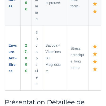
0
nt prouvé
ss
m
facile
€
ie
s
6
0
Epyc
2
c
Bacopa +
Stress
ure
7,
a
Vitamines
chroniqu
Anti-
0
p
B +
e, long
Stre
0
s
Magnésiu
terme
ss
€
ul
m
e
s
Présentation Détaillée de