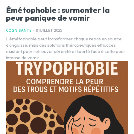
Émétophobie : surmonter la
peur panique de vomir
COGNISANTE
-
8 JUILLET 2025
L'émétophobie peut transformer chaque repas en source
d'angoisse, mais des solutions thérapeutiques efficaces
existent pour retrouver sérénité et liberté face à cette peur
intense de vomir.