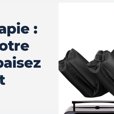
pie :
otre
paisez
t