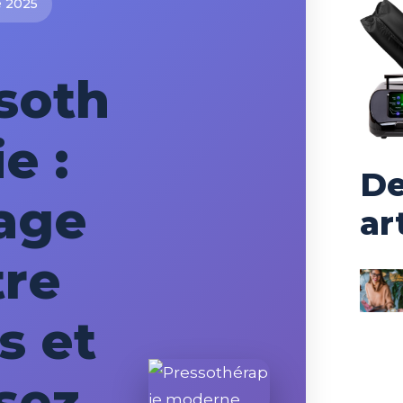
e 2025
soth
e :
De
age
ar
tre
s et
sez