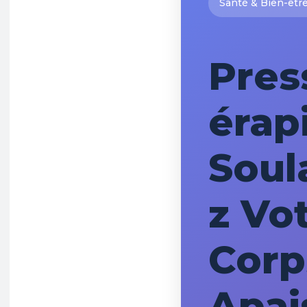
Santé & Bien-êtr
Pres
érapi
Soul
z Vo
Corp
Apai