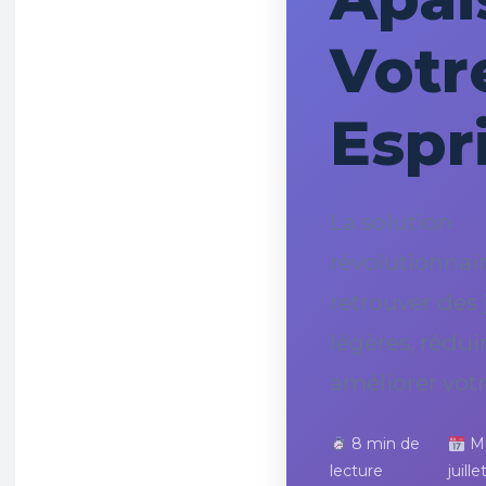
Votr
Espr
La solution
révolutionnai
retrouver des
légères, réduir
améliorer vot
8 min de
Mi
lecture
juill