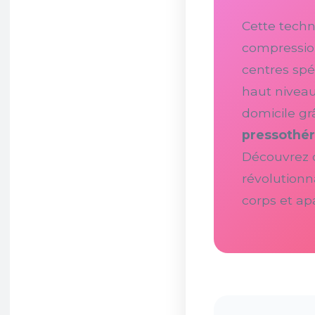
Cette tech
compressio
centres spéc
haut niveau
domicile g
pressothér
Découvrez
révolutionn
corps et apa