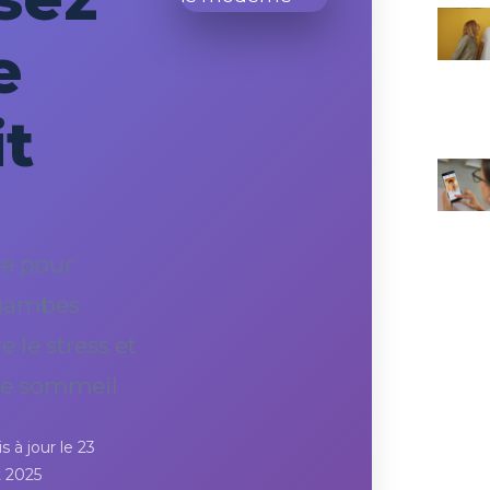
e
it
re pour
 jambes
e le stress et
re sommeil
s à jour le 23
et 2025