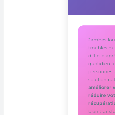
Jambes lour
troubles du
difficile ap
quotidien t
personnes. 
solution nat
améliorer 
réduire vot
récupérati
bien transf