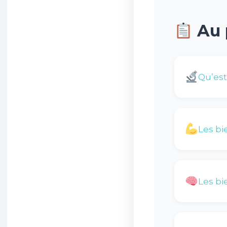
Au 
Qu’est
Les bi
Les bi